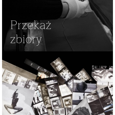
Przekaż
zbiory