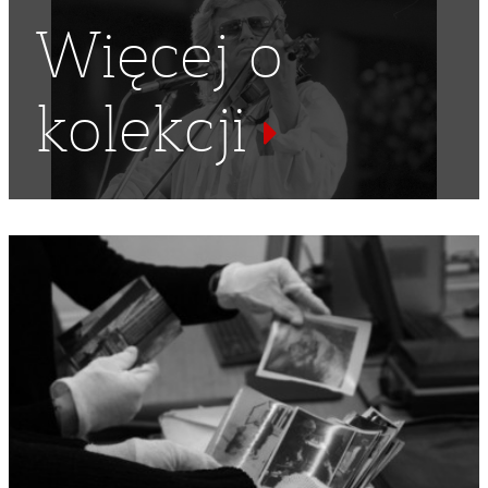
Więcej o
kolekcji
MORZA
,
PLAŻOWICZ