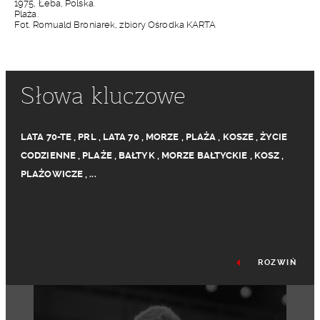
1975, Łeba, Polska.
Plaża.
Fot. Romuald Broniarek, zbiory Ośrodka KARTA
Słowa kluczowe
LATA 70-TE
,
PRL
,
LATA 70
,
MORZE
,
PLAŻA
,
KOSZE
,
ŻYCIE
CODZIENNE
,
PLAŻE
,
BAŁTYK
,
MORZE BAŁTYCKIE
,
KOSZ
,
PLAŻOWICZE
,
...
ROZWIŃ