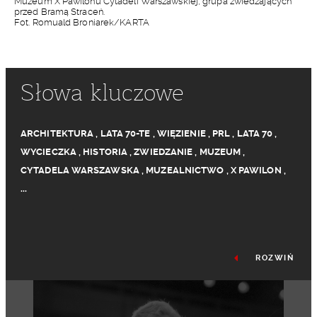
Muzeum X Pawilonu Cytadeli Warszawskiej, grupa zwiedzających
przed Bramą Straceń.
Fot. Romuald Broniarek/KARTA
Słowa kluczowe
ARCHITEKTURA
,
LATA 70-TE
,
WIĘZIENIE
,
PRL
,
LATA 70
,
WYCIECZKA
,
HISTORIA
,
ZWIEDZANIE
,
MUZEUM
,
CYTADELA WARSZAWSKA
,
MUZEALNICTWO
,
X PAWILON
,
...
ROZWIŃ