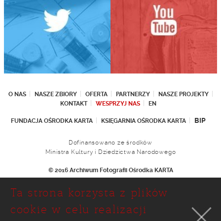
O NAS
NASZE ZBIORY
OFERTA
PARTNERZY
NASZE PROJEKTY
KONTAKT
WESPRZYJ NAS
EN
BIP
FUNDACJA OŚRODKA KARTA
KSIĘGARNIA OŚRODKA KARTA
Dofinansowano ze środków
Ministra Kultury i Dziedzictwa Narodowego
© 2016 Archiwum Fotografii Ośrodka KARTA
Fundacja Ośrodka KARTA
Ta strona korzysta z plików
Ul. Narbutta 29
02-536 Warszawa
cookie w celu realizacji
tel.: (+48 22) 646 36 90