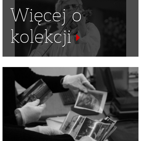
Więcej o
kolekcji
MARTYROLOGIA
,
MUZEUM X PAWILONU CYTADELI
WARSZAWSKIEJ
,
TWIERDZA
,
BRAMA STRACEŃ