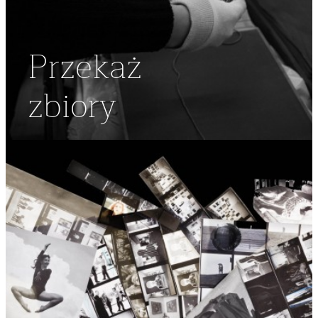
Przekaż
zbiory