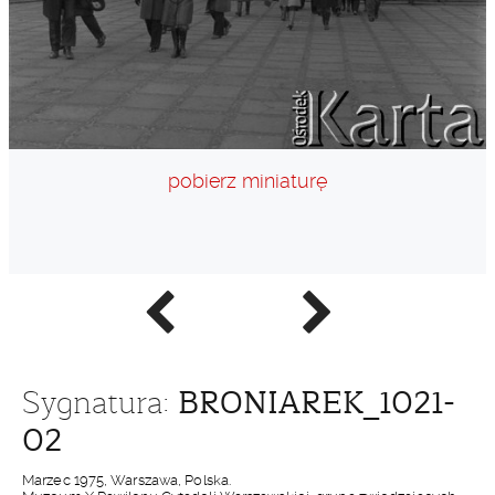
pobierz miniaturę
Poprzednie
Następne
zdjęcie
zdjęcie
BRONIAREK_1021-
Sygnatura:
02
Marzec 1975, Warszawa, Polska.