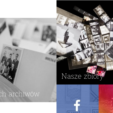
Nasze zbiory
ch archiwów