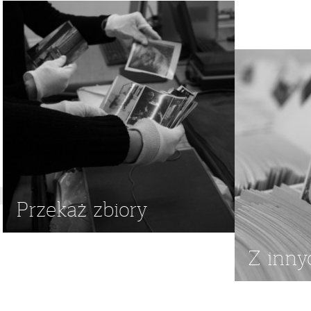
Przekaż zbiory
Z inny