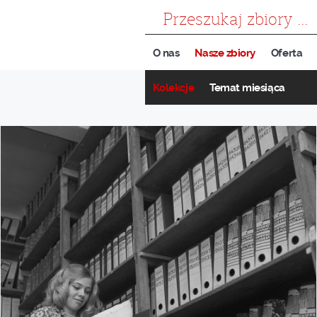
szukaj
O nas
Nasze zbiory
Oferta
Kolekcje
Temat miesiąca