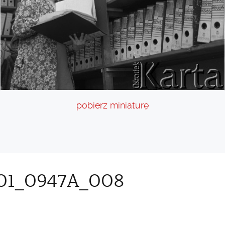
pobierz miniaturę
01_0947A_008