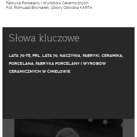
Fabryka Porcelany i Wyrobów Ceramicznych.
Fot. Romuald Broniarek, zbiory Ośrodka KARTA
Słowa kluczowe
LATA 70-TE
,
PRL
,
LATA 70
,
NACZYNIA
,
FABRYKI
,
CERAMIKA
,
PORCELANA
,
FABRYKA PORCELANY I WYROBÓW
CERAMICZNYCH W ĆMIELOWIE