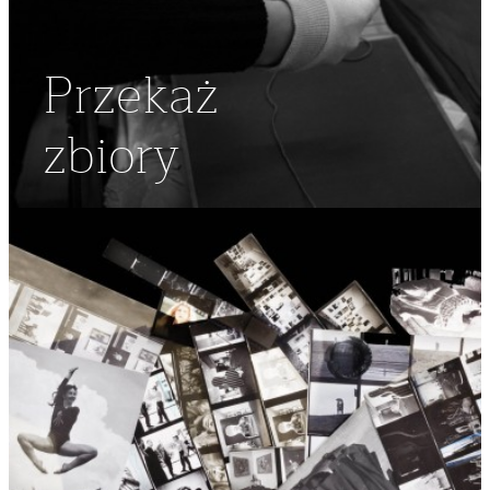
Przekaż
zbiory