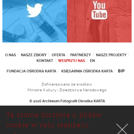
O NAS
NASZE ZBIORY
OFERTA
PARTNERZY
NASZE PROJEKTY
KONTAKT
WESPRZYJ NAS
EN
BIP
FUNDACJA OŚRODKA KARTA
KSIĘGARNIA OŚRODKA KARTA
Dofinansowano ze środków
Ministra Kultury i Dziedzictwa Narodowego
© 2016 Archiwum Fotografii Ośrodka KARTA
Fundacja Ośrodka KARTA
Ta strona korzysta z plików
Ul. Narbutta 29
02-536 Warszawa
cookie w celu realizacji
tel.: (+48 22) 646 36 90
(+48 22) 848 07 12