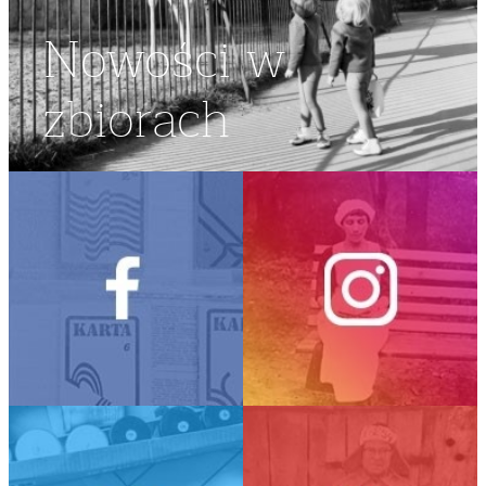
Nowości w
zbiorach