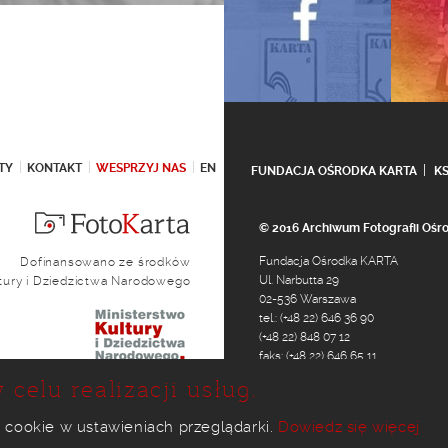
TY
KONTAKT
WESPRZYJ NAS
EN
FUNDACJA OŚRODKA KARTA
K
© 2016 Archiwum Fotografii Oś
Fundacja Ośrodka KARTA
Dofinansowano ze środków
Ul. Narbutta 29
ltury i Dziedzictwa Narodowego
02-536 Warszawa
tel.: (+48 22) 646 36 90
(+48 22) 848 07 12
faks: (+48 22) 646 65 11
e-mail:
foto@karta.org.pl
 celu realizacji usług.
 cookie w ustawieniach przeglądarki.
Dowiedz się więcej