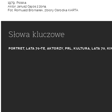
1979, Polska.
Aktor Janusz Gajos z żoną.
Fot. Romuald Broniarek, zbiory Ośrodka KARTA
Słowa kluczowe
PORTRET
,
LATA 70-TE
,
AKTORZY
,
PRL
,
KULTURA
,
LATA 70
,
KI