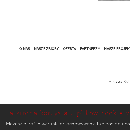
O NAS
NASZE ZBIORY
OFERTA
PARTNERZY
NASZE PROJEK
Ministra Ku
Ta strona korzysta z plików cookie w
Możesz określić warunki przechowywania lub dostępu do