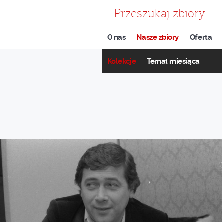
szukaj
O nas
Nasze zbiory
Oferta
Kolekcje
Temat miesiąca