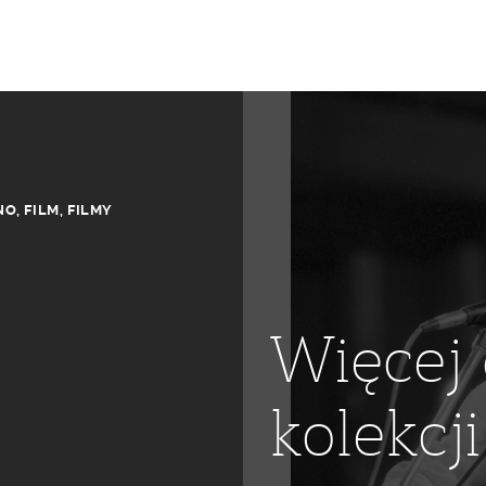
NO
,
FILM
,
FILMY
Więcej 
kolekcji