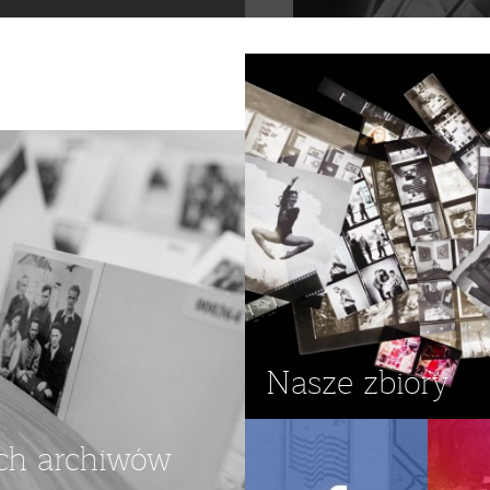
Nasze zbiory
ch archiwów