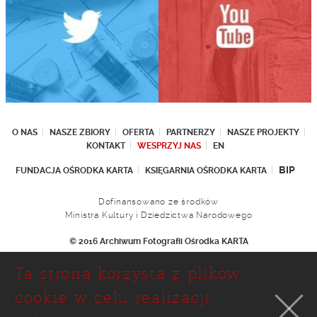
O NAS
NASZE ZBIORY
OFERTA
PARTNERZY
NASZE PROJEKTY
KONTAKT
WESPRZYJ NAS
EN
BIP
FUNDACJA OŚRODKA KARTA
KSIĘGARNIA OŚRODKA KARTA
Dofinansowano ze środków
Ministra Kultury i Dziedzictwa Narodowego
© 2016 Archiwum Fotografii Ośrodka KARTA
Fundacja Ośrodka KARTA
Ta strona korzysta z plików
Ul. Narbutta 29
02-536 Warszawa
cookie w celu realizacji
tel.: (+48 22) 646 36 90
(+48 22) 848 07 12