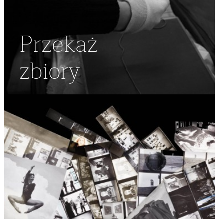
Przekaż
zbiory