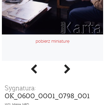
pobierz miniaturę
Poprzednie
Następne
zdjęcie
zdjęcie
Sygnatura:
OK_0600_0001_0798_001
1971, Miśnia, NRD.