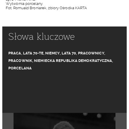
Wytwórnia porcelany.
Fot. Romuald Broniarek, zbiory Ośrodka KARTA
Słowa kluczowe
PRACA
,
LATA 70-TE
,
NIEMCY
,
LATA 70
,
PRACOWNICY
,
PRACOWNIK
,
NIEMIECKA REPUBLIKA DEMOKRATYCZNA
,
PORCELANA