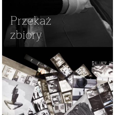
Przekaż
zbiory