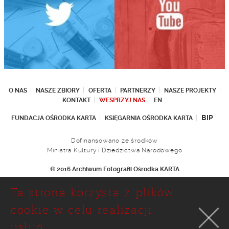
O NAS
NASZE ZBIORY
OFERTA
PARTNERZY
NASZE PROJEKTY
KONTAKT
WESPRZYJ NAS
EN
BIP
FUNDACJA OŚRODKA KARTA
KSIĘGARNIA OŚRODKA KARTA
Dofinansowano ze środków
Ministra Kultury i Dziedzictwa Narodowego
© 2016 Archiwum Fotografii Ośrodka KARTA
Fundacja Ośrodka KARTA
Ta strona korzysta z plików
Ul. Narbutta 29
02-536 Warszawa
cookie w celu realizacji
tel.: (+48 22) 646 36 90
usług.
(+48 22) 848 07 12