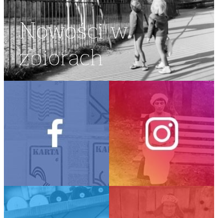
Nowości w
zbiorach