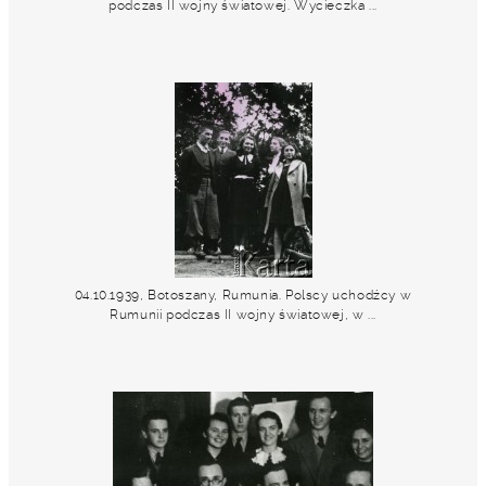
podczas II wojny światowej. Wycieczka ...
04.10.1939, Botoszany, Rumunia. Polscy uchodźcy w
Rumunii podczas II wojny światowej, w ...