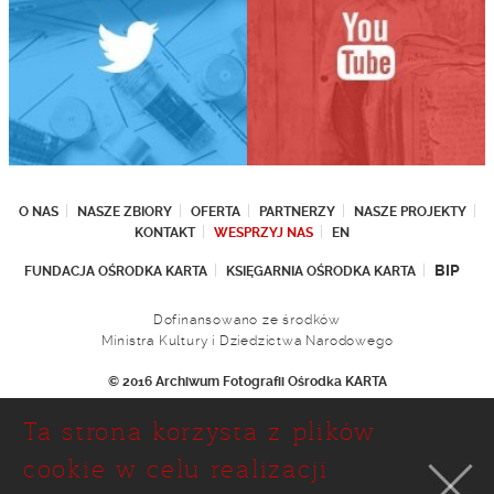
O NAS
NASZE ZBIORY
OFERTA
PARTNERZY
NASZE PROJEKTY
KONTAKT
WESPRZYJ NAS
EN
BIP
FUNDACJA OŚRODKA KARTA
KSIĘGARNIA OŚRODKA KARTA
Dofinansowano ze środków
Ministra Kultury i Dziedzictwa Narodowego
© 2016 Archiwum Fotografii Ośrodka KARTA
Fundacja Ośrodka KARTA
Ta strona korzysta z plików
Ul. Narbutta 29
02-536 Warszawa
cookie w celu realizacji
tel.: (+48 22) 646 36 90