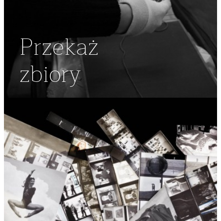
Przekaż
zbiory