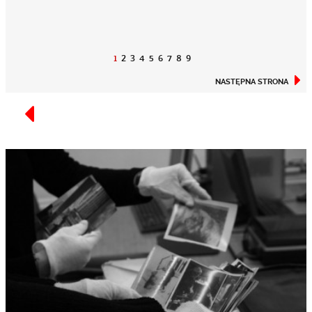
1
2
3
4
5
6
7
8
9
NASTĘPNA STRONA