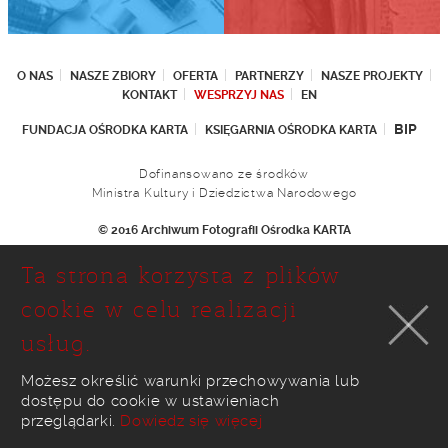
O NAS
NASZE ZBIORY
OFERTA
PARTNERZY
NASZE PROJEKTY
KONTAKT
WESPRZYJ NAS
EN
BIP
FUNDACJA OŚRODKA KARTA
KSIĘGARNIA OŚRODKA KARTA
Dofinansowano ze środków
Ministra Kultury i Dziedzictwa Narodowego
© 2016 Archiwum Fotografii Ośrodka KARTA
Fundacja Ośrodka KARTA
Ta strona korzysta z plików
Ul. Narbutta 29
02-536 Warszawa
cookie w celu realizacji
tel.: (+48 22) 646 36 90
usług.
(+48 22) 848 07 12
faks: (+48 22) 646 65 11
e-mail:
foto@karta.org.pl
Możesz określić warunki przechowywania lub
dostępu do cookie w ustawieniach
realizacja:
Ideo
przeglądarki.
Dowiedz się więcej